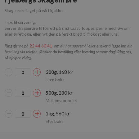
Strengt nødvendig
Ytelse
Markedsføring
Skagenrøre laget på vårt kjøkken.
Funksjonalitet
Tips til servering:
Strengt nødvendige informasjonskapsler tillater
Server skagenrøre til forrett på små toast, toppes gjerne med løyrom
kjernefunksjoner på nettstedet, som
eller ørretrogn, eller nyt den på ferskt brød til frokost eller lunsj.
brukerinnlogging og kontoadministrasjon.
Nettstedet kan ikke brukes riktig uten strengt
Ring gjerne på
22 44 60 41
om du har spørsmål eller ønsker å legge inn din
nødvendige informasjonskapsler.
bestilling via telefon.
Ønsker du bestilling eller levering samme dag? Ring oss,
Forsørger
/
så hjelper vi deg.
Navn
Utløpsdato
Bes
Domene
sessionid_www.fjelberg.no
www.fjelberg.no
2 dager
Den
300g
, 168 kr
inf
opp
Liten boks
økt
og b
gru
500g
, 280 kr
fun
net
Mellomstor boks
husk
sid
fung
1kg
, 560 kr
av 
Stor boks
inn
per
bruk
ell