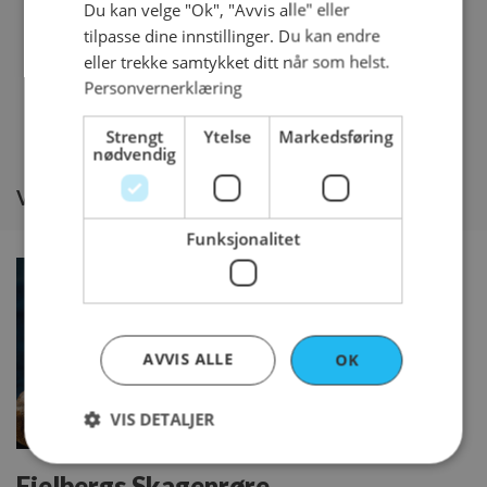
Du kan velge "Ok", "Avvis alle" eller
Legg i kurven og handle mer
tilpasse dine innstillinger. Du kan endre
eller trekke samtykket ditt når som helst.
Personvernerklæring
Kjøp og gå til kassen
Strengt
Ytelse
Markedsføring
nødvendig
Vil du legge til noe i tillegg?
Funksjonalitet
AVVIS ALLE
OK
VIS DETALJER
Fjelbergs Skagenrøre