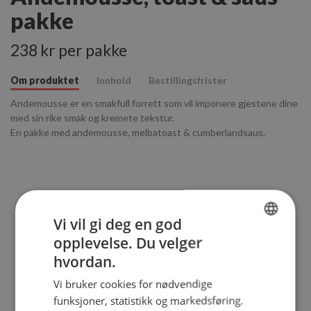
pakke
238 kr per pakke
Om produktet
Innhold
Bestillingsfrister
Andemousse er en smakfull forrett som vil imponere gjestene dine
med sin rike smak og kremete tekstur.
En pakke med andemousse, melbatoast & cumberlandsaus.
Vi vil gi deg en god
opplevelse. Du velger
pakker
NORWEGIAN
hvordan.
Totalt
238
kr
ENGLISH
Vi bruker cookies for nødvendige
funksjoner, statistikk og markedsføring.