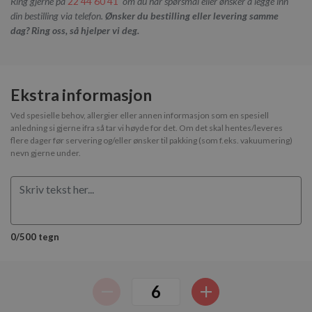
Ring gjerne på
22 44 60 41
om du har spørsmål eller ønsker å legge inn
din bestilling via telefon.
Ønsker du bestilling eller levering samme
dag? Ring oss, så hjelper vi deg.
Ekstra informasjon
Ved spesielle behov, allergier eller annen informasjon som en spesiell
anledning si gjerne ifra så tar vi høyde for det. Om det skal hentes/leveres
flere dager før servering og/eller ønsker til pakking (som f.eks. vakuumering)
nevn gjerne under.
0/500 tegn