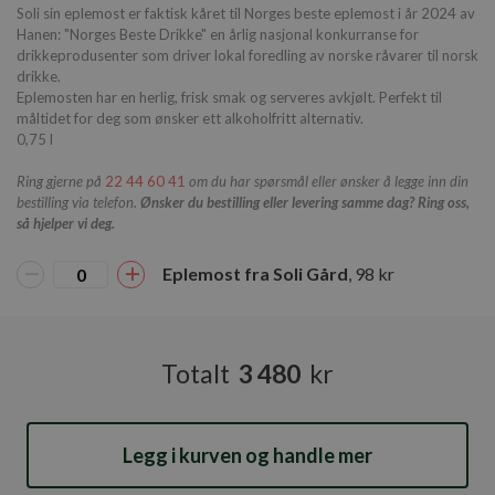
Soli sin eplemost er faktisk kåret til Norges beste eplemost i år 2024 av
lastExternalReferrer
Hanen: "Norges Beste Drikke" en årlig nasjonal konkurranse for
drikkeprodusenter som driver lokal foredling av norske råvarer til norsk
drikke.
Eplemosten har en herlig, frisk smak og serveres avkjølt. Perfekt til
måltidet for deg som ønsker ett alkoholfritt alternativ.
Navn
Forsørger
/
Domene
Utløpsdato
0,75 l
_cfuvid
.elfsight.com
Sesjon
Navn
Forsørger
/
Ring gjerne på
22 44 60 41
om du har spørsmål eller ønsker å legge inn din
Navn
Utløpsdato
Beskrivelse
Domene
bestilling via telefon.
Ønsker du bestilling eller levering samme dag? Ring oss,
_ga_4GT3SRSN5K
så hjelper vi deg.
_fbp
2 måneder
Brukt av Facebook for
Meta Platform
4 uker
å levere en serie med
Inc.
reklameprodukter
.fjelberg.no
Eplemost fra Soli Gård
, 98 kr
som for eksempel
sanntidsbud fra
_ga
tredjepartsannonsører
_gcl_au
2 måneder
Denne
Google LLC
elfsight_viewed_recently
Elfsight
14
4 uker
informasjonskapselen
.fjelberg.no
core.service.elfsight.com
sekunder
Totalt
3 480
kr
er satt av Doubleclick
og utfører
informasjon om
hvordan
sluttbrukeren bruker
nettstedet og all
Legg i kurven og handle mer
annonsering som
sluttbrukeren kan ha
sett før han besøkte