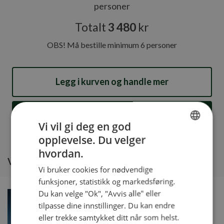
personer
Totalt
3 480
kr
OBS! Må bestille minimum 6 personer
Legg i kurven og handle mer
Kjøp og gå til kassen
Vi vil gi deg en god
opplevelse. Du velger
NORWEGIAN
hvordan.
ENGLISH
Vil du legge til noe i tillegg?
Vi bruker cookies for nødvendige
funksjoner, statistikk og markedsføring.
Du kan velge "Ok", "Avvis alle" eller
tilpasse dine innstillinger. Du kan endre
eller trekke samtykket ditt når som helst.