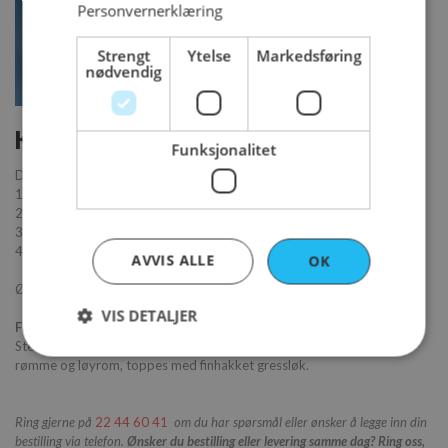
Personvernerklæring
Strengt
Ytelse
Markedsføring
nødvendig
Kalix løyrom - pakke
Funksjonalitet
Denne pakken inneholder:
1. Kalix løyrom (100g)
2. En pakke med 16 stk mini blinis
3. En boks Rørosrømme
4. Litt gressløk
AVVIS ALLE
OK
Ønsker du mindre porsjoner
bestill løyrom her.
VIS DETALJER
Fremgangsmåte:
Stek blinisene litt i en panne med smør. Avkjøl blinisene og legg på
rømme og løyrom, toppes med finhakket gressløk.
Strengt nødvendig
Ytelse
Markedsføring
Ring gjerne på
22 44 60 41
om du har spørsmål eller ønsker å legge inn din
Funksjonalitet
bestilling via telefon.
Ønsker du bestilling eller levering samme dag? Ring oss,