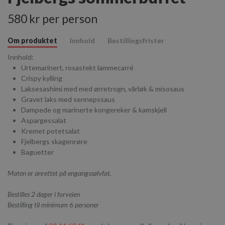
580 kr per person
Om produktet
Innhold
Bestillingsfrister
Innhold:
Urtemarinert, rosastekt lammecarré
Crispy kylling
Laksesashimi med med ørretrogn, vårløk & misosaus
Gravet laks med sennepssaus
Dampede og marinerte kongereker & kamskjell
Aspargessalat
Kremet potetsalat
Fjelbergs skagenrøre
Baguetter
Maten er anrettet på engangssølvfat.
Bestilles 2 dager i forveien
Bestilling til minimum 6 personer