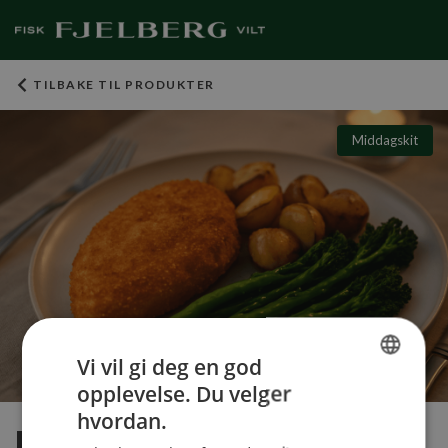
TILBAKE TIL PRODUKTER
Middagskit
Vi vil gi deg en god
opplevelse. Du velger
NORWEGIAN
hvordan.
ENGLISH
Panert kylling