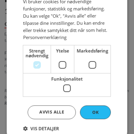
Vi bruker cookies for nødvendige
funksjoner, statistikk og markedsføring.
168 kr per person
Du kan velge "Ok", "Avvis alle" eller
tilpasse dine innstillinger. Du kan endre
Om produktet
Innhold
Bestillingsfrister
eller trekke samtykket ditt når som helst.
Ett middagskit med panert kylling, poteter, brokkolini &
Personvernerklæring
tartardressing.
Strengt
Ytelse
Markedsføring
Fremgangsmåte:
nødvendig
Kyllingen skal varmes i ovnen i ca 10 minutter på 200 grader på en
rist. Poteter og brokkolini kokes i hver sin kjele. Server med
tartardressing.
Funksjonalitet
Ring gjerne på
22 44 60 41
om du har spørsmål eller ønsker å legge inn din
bestilling via telefon.
Ønsker du bestilling eller levering samme dag?
Ring oss, så hjelper vi deg.
AVVIS ALLE
OK
VIS DETALJER