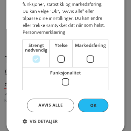
funksjoner, statistikk og markedsføring.
Du kan velge "Ok", "Avvis alle" eller
tilpasse dine innstillinger. Du kan endre
eller trekke samtykket ditt når som helst.
Personvernerklæring
Strengt
Ytelse
Markedsføring
nødvendig
Torres trøffelchips
88 kr per pose
Funksjonalitet
Om produktet
Innhold
Bestillingsfrister
Premium chips fra Torres med svart trøffel.
Nettovekt: 125g
AVVIS ALLE
OK
VIS DETALJER