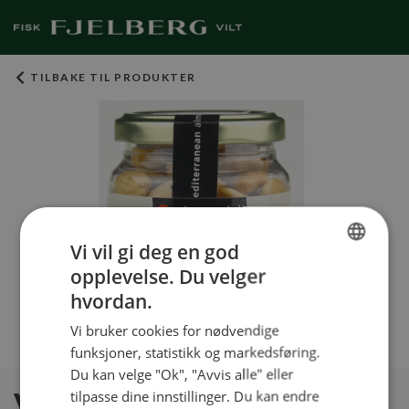
TILBAKE TIL PRODUKTER
Vi vil gi deg en god
opplevelse. Du velger
NORWEGIAN
hvordan.
ENGLISH
Vi bruker cookies for nødvendige
funksjoner, statistikk og markedsføring.
Du kan velge "Ok", "Avvis alle" eller
Valenciamandler med
tilpasse dine innstillinger. Du kan endre